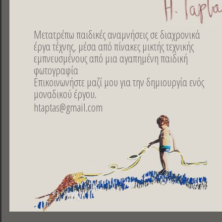
Μετατρέπω παιδικές αναμνήσεις σε διαχρονικά
έργα τέχνης, μέσα από πίνακες μικτής τεχνικής
Μικτή τεχνική σε Χαρτί 24x18 εκ.
εμπνευσμένους από μια αγαπημένη παιδική
φωτογραφία
Επικοινωνήστε μαζί μου για την δημιουργία ενός
μοναδικού έργου.
htaptas@gmail.com
Κοινoποιήστε
ελληνικά |
english |
français
DESIGNED BY DOGFISH | 2013
PHOTOS BY LEONIDAS PAPADOPOULOS