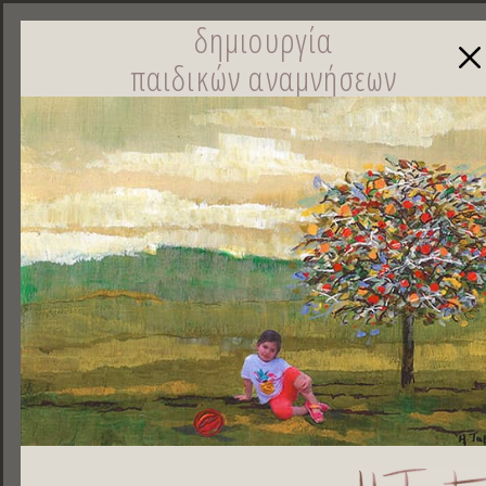
δημιουργία
παιδικών αναμνήσεων
☰
Κοινoποιήστε
ελληνικά |
english |
français
DESIGNED BY DOGFISH | 2013
PHOTOS BY LEONIDAS PAPADOPOULOS